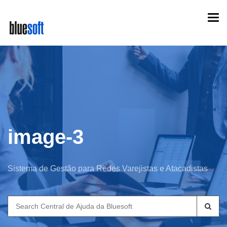
Skip
Togg
to
navi
main
content
image-3
Sistema de Gestão para Redes Varejistas e Atacadistas
Search
for: