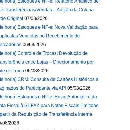
Melhoria] Estoques e NF-e: Relatório Analítico de
ré-Transferências/Vendas – Adição da Coluna
tde Original
07/08/2026
Melhoria] Estoques e NF-e: Nova Validação para
uplicatas Vencidas no Recebimento de
ercadorias
06/08/2026
Melhoria] Controle de Trocas: Devolução de
ransferência entre Lojas – Direcionamento por
ote de Troca
06/08/2026
Melhoria] CRM: Consulta de Cartões Históricos e
aginados do Participante via API
05/08/2026
Melhoria] Estoques e NF-e: Envio Automático da
ota Fiscal à SEFAZ para Notas Fiscais Emitidas
 partir da Requisição de Transferência Interna
5/08/2026