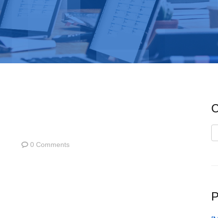
C
C
0 Comments
P