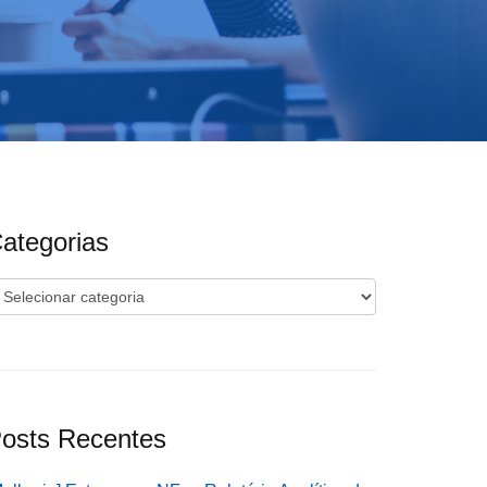
ategorias
ategorias
osts Recentes