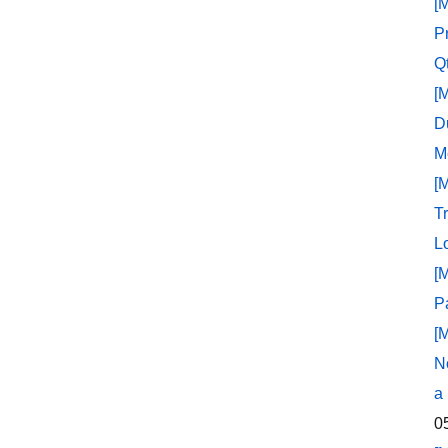
[
P
Q
[
D
M
[
T
L
[
P
[
N
a
0