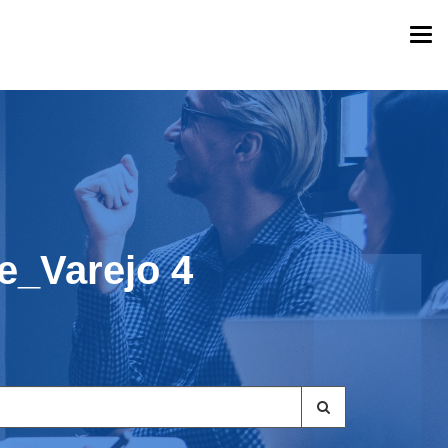
Togg
navi
_Varejo 4