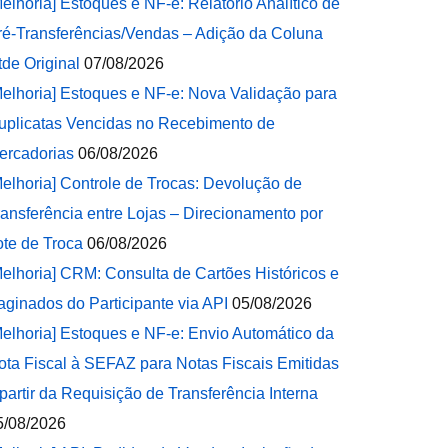
Melhoria] Estoques e NF-e: Relatório Analítico de
ré-Transferências/Vendas – Adição da Coluna
tde Original
07/08/2026
Melhoria] Estoques e NF-e: Nova Validação para
uplicatas Vencidas no Recebimento de
ercadorias
06/08/2026
Melhoria] Controle de Trocas: Devolução de
ransferência entre Lojas – Direcionamento por
ote de Troca
06/08/2026
Melhoria] CRM: Consulta de Cartões Históricos e
aginados do Participante via API
05/08/2026
Melhoria] Estoques e NF-e: Envio Automático da
ota Fiscal à SEFAZ para Notas Fiscais Emitidas
 partir da Requisição de Transferência Interna
5/08/2026