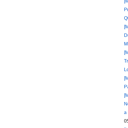
[
P
Q
[
D
M
[
T
L
[
P
[
N
a
0