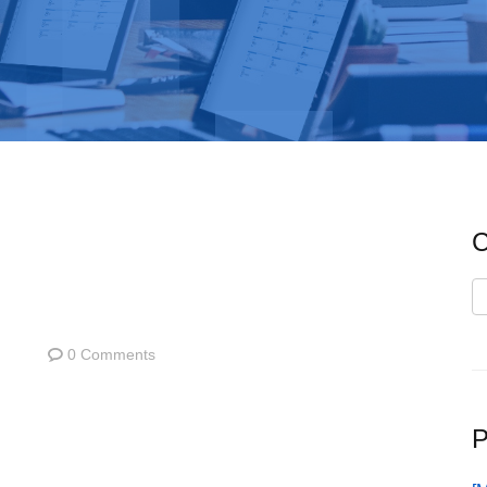
C
C
0 Comments
P