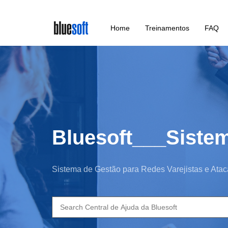
Skip
Home
Treinamentos
FAQ
to
main
content
Bluesoft___Siste
Sistema de Gestão para Redes Varejistas e Atac
Search
for: