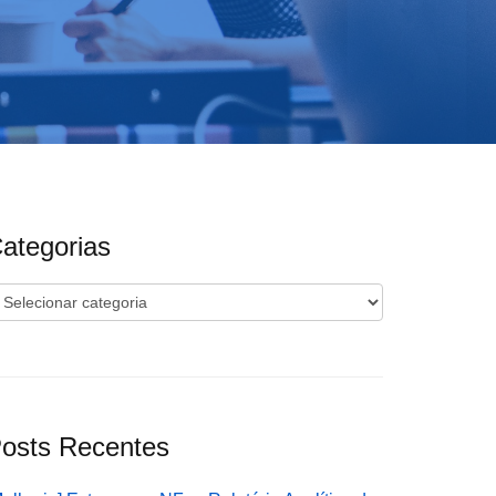
ategorias
ategorias
osts Recentes