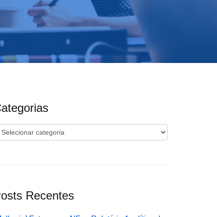
ategorias
ategorias
osts Recentes