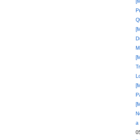
[
P
Q
[
D
M
[
T
L
[
P
[
N
a
0