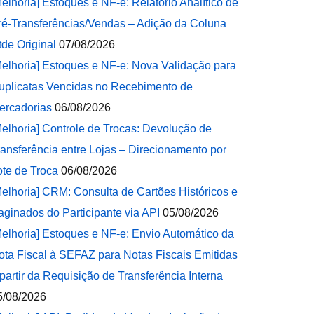
Melhoria] Estoques e NF-e: Relatório Analítico de
ré-Transferências/Vendas – Adição da Coluna
tde Original
07/08/2026
Melhoria] Estoques e NF-e: Nova Validação para
uplicatas Vencidas no Recebimento de
ercadorias
06/08/2026
Melhoria] Controle de Trocas: Devolução de
ransferência entre Lojas – Direcionamento por
ote de Troca
06/08/2026
Melhoria] CRM: Consulta de Cartões Históricos e
aginados do Participante via API
05/08/2026
Melhoria] Estoques e NF-e: Envio Automático da
ota Fiscal à SEFAZ para Notas Fiscais Emitidas
 partir da Requisição de Transferência Interna
5/08/2026