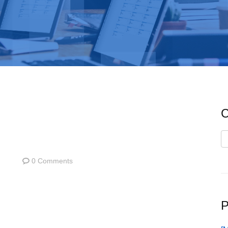
C
C
0 Comments
P