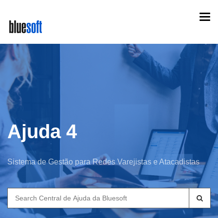
Skip
Togg
to
navi
main
content
Ajuda 4
Sistema de Gestão para Redes Varejistas e Atacadistas
Search
for: