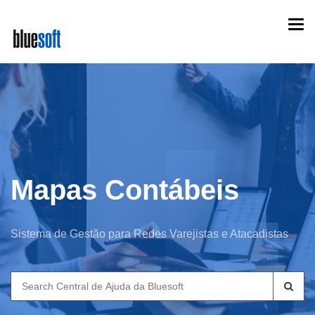
Skip
Togg
to
navi
main
content
Mapas Contábeis
Sistema de Gestão para Redes Varejistas e Atacadistas
Search
for: