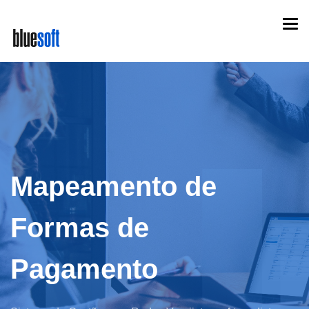
Skip
Togg
to
navi
main
content
Mapeamento de
Formas de
Pagamento