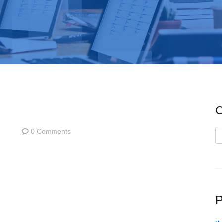
C
0 Comments
C
P