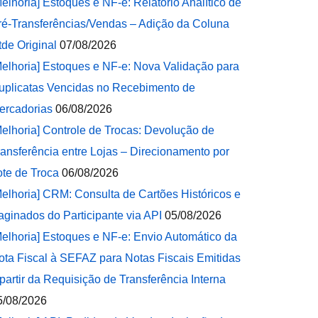
Melhoria] Estoques e NF-e: Relatório Analítico de
ré-Transferências/Vendas – Adição da Coluna
tde Original
07/08/2026
Melhoria] Estoques e NF-e: Nova Validação para
uplicatas Vencidas no Recebimento de
ercadorias
06/08/2026
Melhoria] Controle de Trocas: Devolução de
ransferência entre Lojas – Direcionamento por
ote de Troca
06/08/2026
Melhoria] CRM: Consulta de Cartões Históricos e
aginados do Participante via API
05/08/2026
Melhoria] Estoques e NF-e: Envio Automático da
ota Fiscal à SEFAZ para Notas Fiscais Emitidas
 partir da Requisição de Transferência Interna
5/08/2026