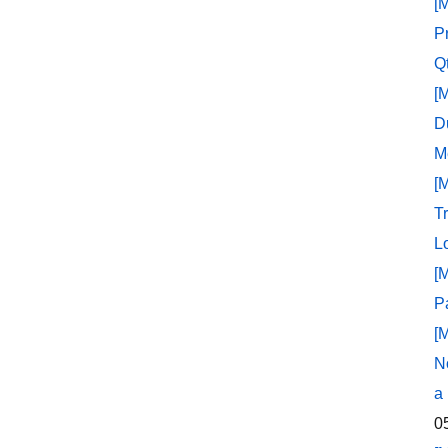
[
P
Q
[
D
M
[
T
L
[
P
[
N
a
0