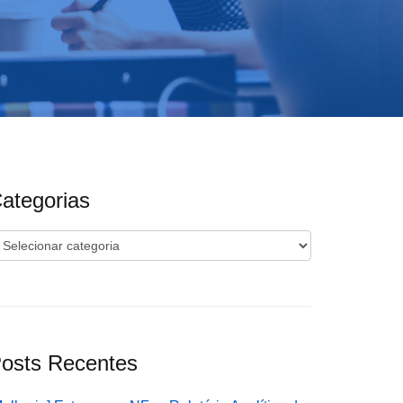
ategorias
ategorias
osts Recentes