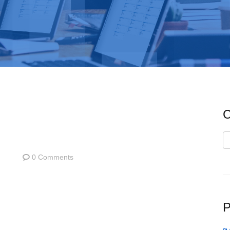
C
C
0 Comments
P