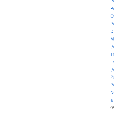
[
P
Q
[
D
M
[
T
L
[
P
[
N
a
0