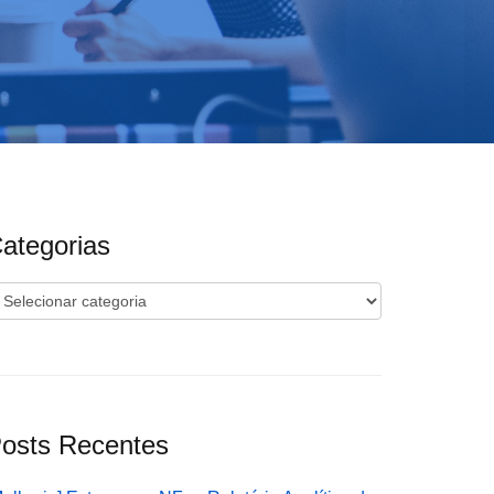
ategorias
ategorias
osts Recentes