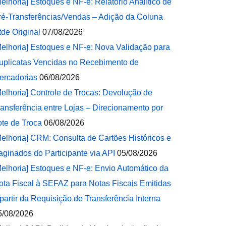
Melhoria] Estoques e NF-e: Relatório Analítico de
ré-Transferências/Vendas – Adição da Coluna
tde Original
07/08/2026
Melhoria] Estoques e NF-e: Nova Validação para
uplicatas Vencidas no Recebimento de
ercadorias
06/08/2026
Melhoria] Controle de Trocas: Devolução de
ransferência entre Lojas – Direcionamento por
ote de Troca
06/08/2026
Melhoria] CRM: Consulta de Cartões Históricos e
aginados do Participante via API
05/08/2026
Melhoria] Estoques e NF-e: Envio Automático da
ota Fiscal à SEFAZ para Notas Fiscais Emitidas
 partir da Requisição de Transferência Interna
5/08/2026