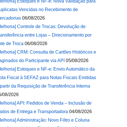
Melhoria] Estoques e NF-e: Nova Validação para
uplicatas Vencidas no Recebimento de
ercadorias
06/08/2026
Melhoria] Controle de Trocas: Devolução de
ransferência entre Lojas – Direcionamento por
ote de Troca
06/08/2026
Melhoria] CRM: Consulta de Cartões Históricos e
aginados do Participante via API
05/08/2026
Melhoria] Estoques e NF-e: Envio Automático da
ota Fiscal à SEFAZ para Notas Fiscais Emitidas
 partir da Requisição de Transferência Interna
5/08/2026
Melhoria] API: Pedidos de Venda – Inclusão de
ados de Entrega e Transportadora
04/08/2026
Melhoria] Administração: Novo Filtro e Coluna