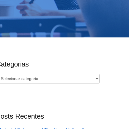
ategorias
ategorias
osts Recentes