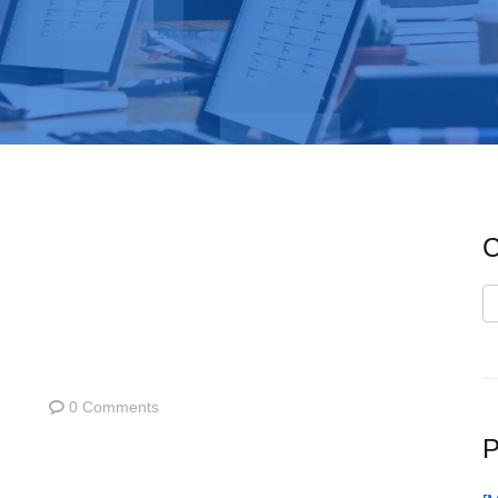
C
C
0 Comments
P