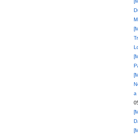
[
D
M
[
T
L
[
P
[
N
a
0
[
D
[