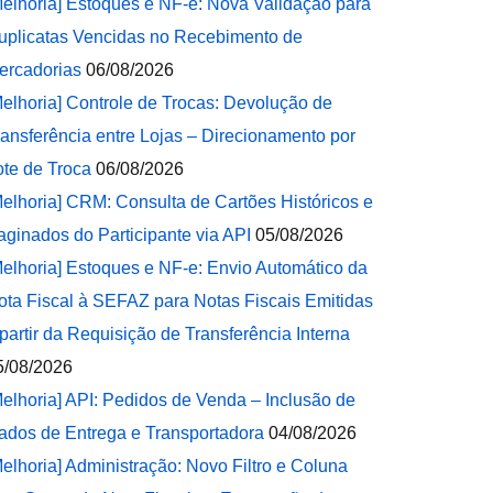
Melhoria] Estoques e NF-e: Nova Validação para
uplicatas Vencidas no Recebimento de
ercadorias
06/08/2026
Melhoria] Controle de Trocas: Devolução de
ransferência entre Lojas – Direcionamento por
ote de Troca
06/08/2026
Melhoria] CRM: Consulta de Cartões Históricos e
aginados do Participante via API
05/08/2026
Melhoria] Estoques e NF-e: Envio Automático da
ota Fiscal à SEFAZ para Notas Fiscais Emitidas
 partir da Requisição de Transferência Interna
5/08/2026
Melhoria] API: Pedidos de Venda – Inclusão de
ados de Entrega e Transportadora
04/08/2026
Melhoria] Administração: Novo Filtro e Coluna