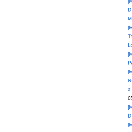
[
D
M
[
T
L
[
P
[
N
a
0
[
D
[