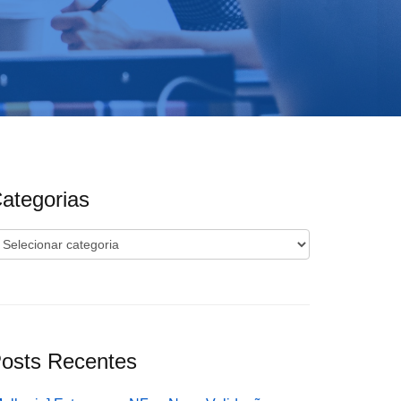
ategorias
ategorias
osts Recentes