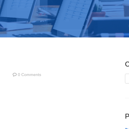
C
0 Comments
C
P