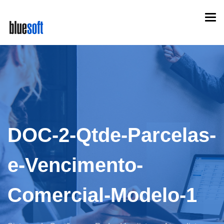
Skip
Togg
to
navi
main
content
DOC-2-Qtde-Parcelas-
e-Vencimento-
Comercial-Modelo-1