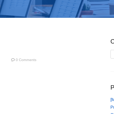
C
C
0 Comments
P
[
P