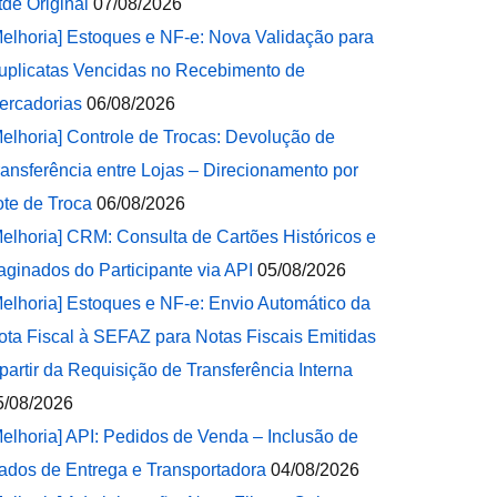
tde Original
07/08/2026
Melhoria] Estoques e NF-e: Nova Validação para
uplicatas Vencidas no Recebimento de
ercadorias
06/08/2026
Melhoria] Controle de Trocas: Devolução de
ransferência entre Lojas – Direcionamento por
ote de Troca
06/08/2026
Melhoria] CRM: Consulta de Cartões Históricos e
aginados do Participante via API
05/08/2026
Melhoria] Estoques e NF-e: Envio Automático da
ota Fiscal à SEFAZ para Notas Fiscais Emitidas
 partir da Requisição de Transferência Interna
5/08/2026
Melhoria] API: Pedidos de Venda – Inclusão de
ados de Entrega e Transportadora
04/08/2026