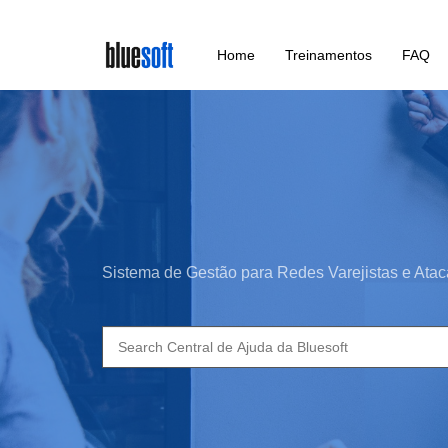
Skip
Home
Treinamentos
FAQ
to
main
content
Sistema de Gestão para Redes Varejistas e Atac
Search
for: