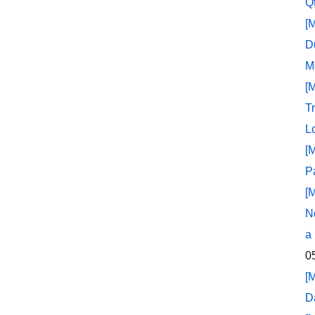
Q
[
D
M
[
T
L
[
P
[
N
a
0
[
D