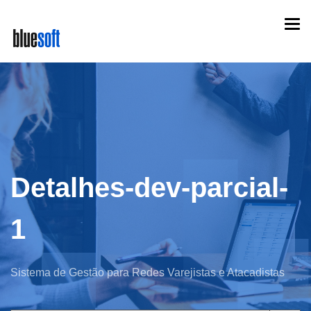
Skip
Togg
to
navi
main
content
Detalhes-dev-parcial-
1
Sistema de Gestão para Redes Varejistas e Atacadistas