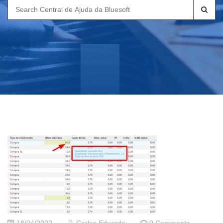
Search
for: