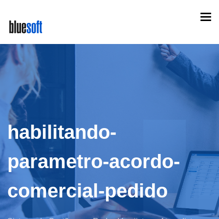
Skip
Togg
to
navi
main
content
habilitando-
parametro-acordo-
comercial-pedido