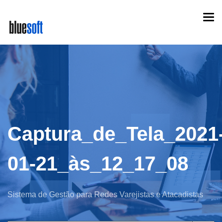
Skip
Togg
to
navi
main
content
Captura_de_Tela_2021
01-21_às_12_17_08
Sistema de Gestão para Redes Varejistas e Atacadistas