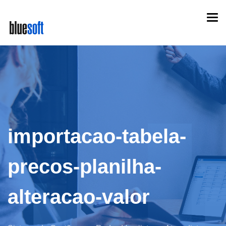
Skip
Togg
to
navi
main
content
importacao-tabela-
precos-planilha-
alteracao-valor