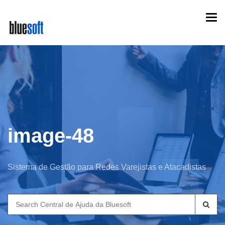
Skip
Togg
to
navi
main
content
image-48
Sistema de Gestão para Redes Varejistas e Atacadistas
Search
for: