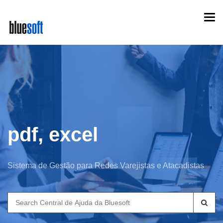
Skip
Togg
to
navi
main
content
pdf, excel
Sistema de Gestão para Redes Varejistas e Atacadistas
Search
for: