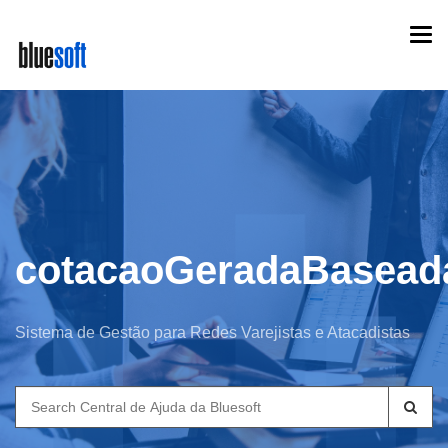
Skip
Togg
to
navi
main
content
cotacaoGeradaBaseada
Sistema de Gestão para Redes Varejistas e Atacadistas
Search
for: