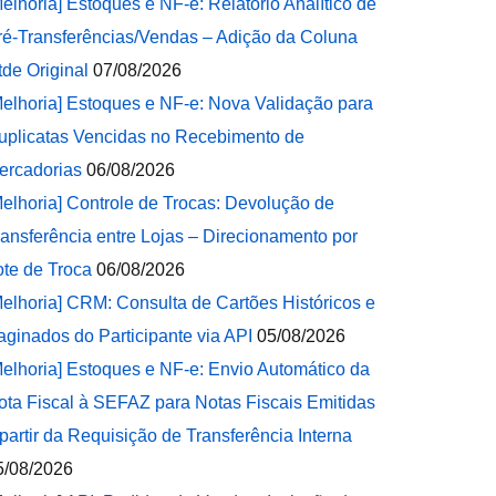
Melhoria] Estoques e NF-e: Relatório Analítico de
ré-Transferências/Vendas – Adição da Coluna
tde Original
07/08/2026
Melhoria] Estoques e NF-e: Nova Validação para
uplicatas Vencidas no Recebimento de
ercadorias
06/08/2026
Melhoria] Controle de Trocas: Devolução de
ransferência entre Lojas – Direcionamento por
ote de Troca
06/08/2026
Melhoria] CRM: Consulta de Cartões Históricos e
aginados do Participante via API
05/08/2026
Melhoria] Estoques e NF-e: Envio Automático da
ota Fiscal à SEFAZ para Notas Fiscais Emitidas
 partir da Requisição de Transferência Interna
5/08/2026