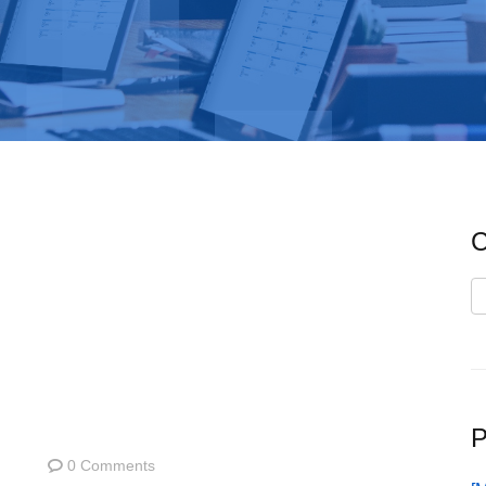
C
C
P
0 Comments