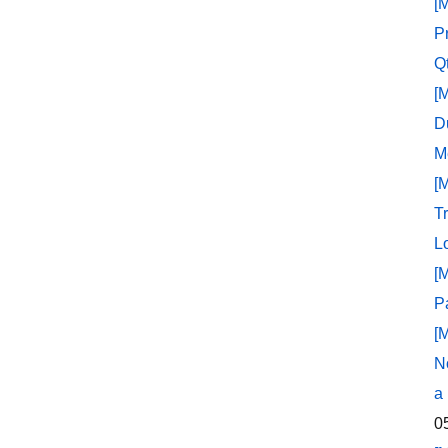
[
P
Q
[
D
M
[
T
L
[
P
[
N
a
0