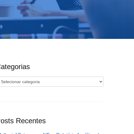
ategorias
ategorias
osts Recentes