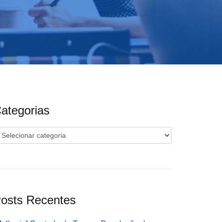
ategorias
ategorias
osts Recentes