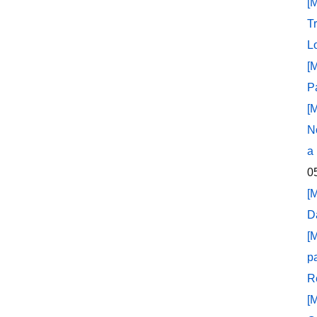
[
T
L
[
P
[
N
a
0
[
D
[
p
R
[