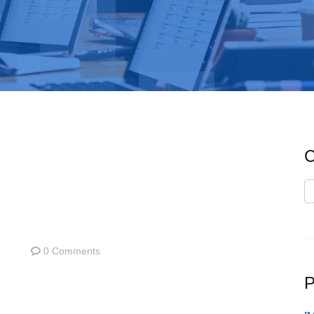
C
C
0 Comments
P