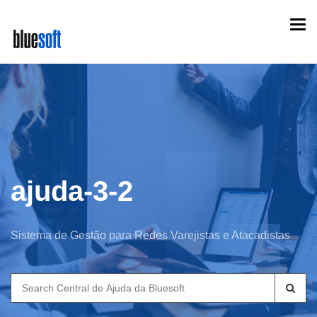
Skip
Togg
to
navi
main
content
ajuda-3-2
Sistema de Gestão para Redes Varejistas e Atacadistas
Search
for: