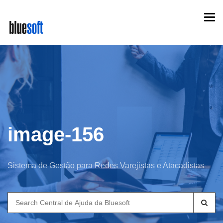
Skip
Togg
to
navi
main
content
image-156
Sistema de Gestão para Redes Varejistas e Atacadistas
Search
for: