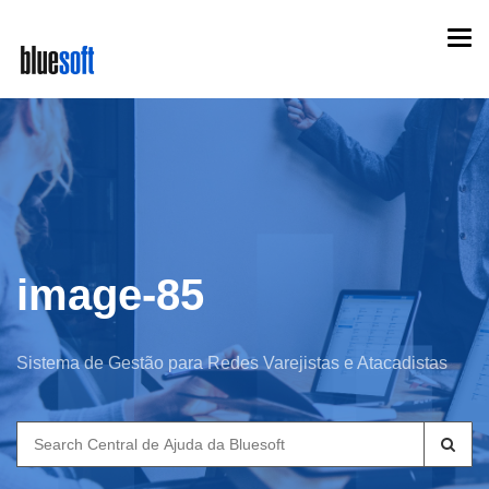
Skip
Togg
to
navi
main
content
image-85
Sistema de Gestão para Redes Varejistas e Atacadistas
Search
for: