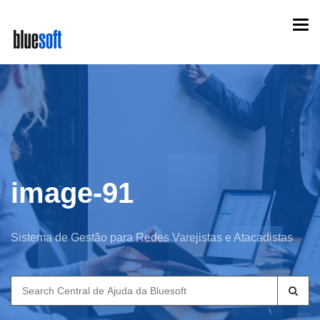
Skip
Togg
to
navi
main
content
image-91
Sistema de Gestão para Redes Varejistas e Atacadistas
Search
for: