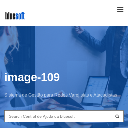
Skip
Togg
to
navi
main
content
image-109
Sistema de Gestão para Redes Varejistas e Atacadistas
Search
for: