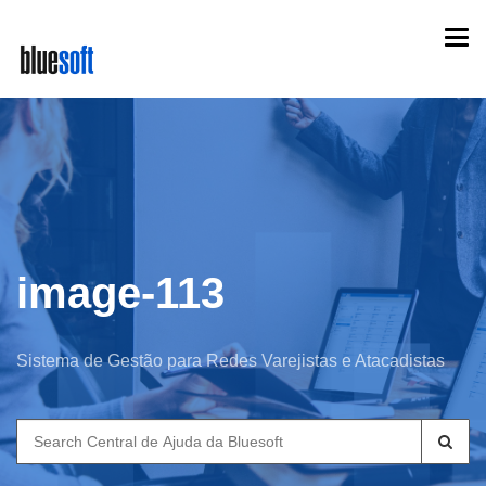
Skip
Togg
to
navi
main
content
image-113
Sistema de Gestão para Redes Varejistas e Atacadistas
Search
for: