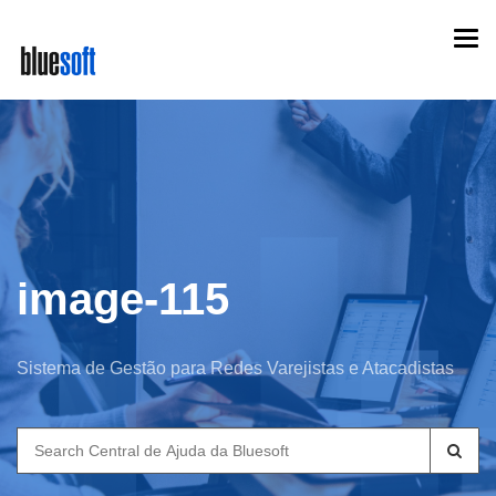
Skip
Togg
to
navi
main
content
image-115
Sistema de Gestão para Redes Varejistas e Atacadistas
Search
for: