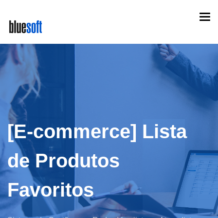
Skip
Togg
to
navi
main
content
[E-commerce] Lista
de Produtos
Favoritos