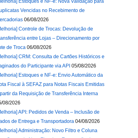
Melhoria] Estoques e NF-e: Nova Validação para
uplicatas Vencidas no Recebimento de
ercadorias
06/08/2026
Melhoria] Controle de Trocas: Devolução de
ransferência entre Lojas – Direcionamento por
ote de Troca
06/08/2026
Melhoria] CRM: Consulta de Cartões Históricos e
aginados do Participante via API
05/08/2026
Melhoria] Estoques e NF-e: Envio Automático da
ota Fiscal à SEFAZ para Notas Fiscais Emitidas
 partir da Requisição de Transferência Interna
5/08/2026
Melhoria] API: Pedidos de Venda – Inclusão de
ados de Entrega e Transportadora
04/08/2026
Melhoria] Administração: Novo Filtro e Coluna