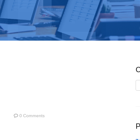
C
C
0 Comments
P