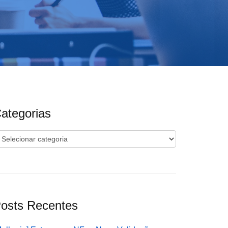
ategorias
ategorias
osts Recentes