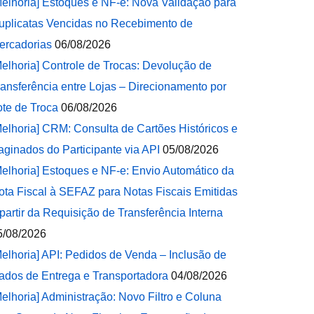
Melhoria] Estoques e NF-e: Nova Validação para
uplicatas Vencidas no Recebimento de
ercadorias
06/08/2026
Melhoria] Controle de Trocas: Devolução de
ransferência entre Lojas – Direcionamento por
ote de Troca
06/08/2026
Melhoria] CRM: Consulta de Cartões Históricos e
aginados do Participante via API
05/08/2026
Melhoria] Estoques e NF-e: Envio Automático da
ota Fiscal à SEFAZ para Notas Fiscais Emitidas
 partir da Requisição de Transferência Interna
5/08/2026
Melhoria] API: Pedidos de Venda – Inclusão de
ados de Entrega e Transportadora
04/08/2026
Melhoria] Administração: Novo Filtro e Coluna