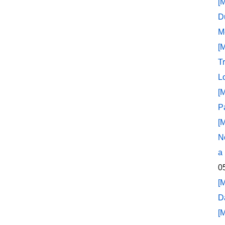
[
D
M
[
T
L
[
P
[
N
a
0
[
D
[