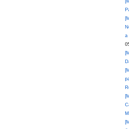
[
P
[
N
a
0
[
D
[
p
R
[
C
M
[