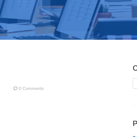
C
C
0 Comments
P