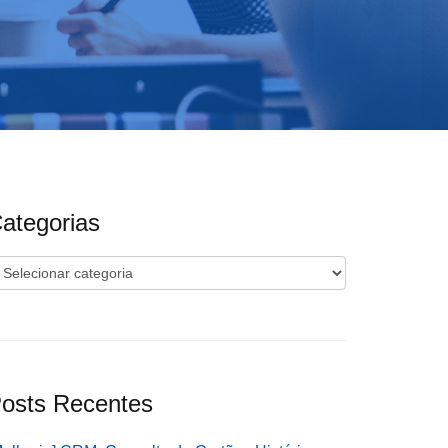
ategorias
ategorias
osts Recentes