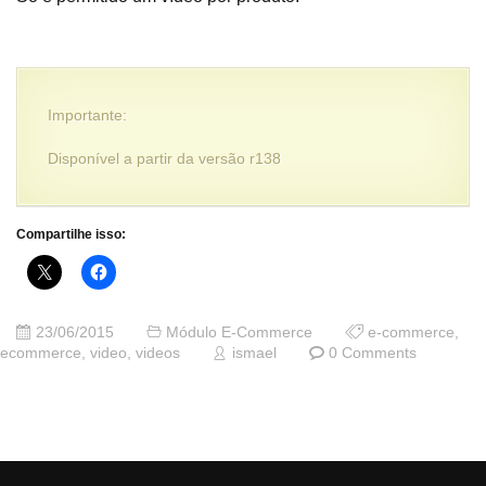
Importante:
Disponível a partir da versão r138
Compartilhe isso:
23/06/2015
Módulo E-Commerce
e-commerce
,
ecommerce
,
video
,
videos
ismael
0 Comments