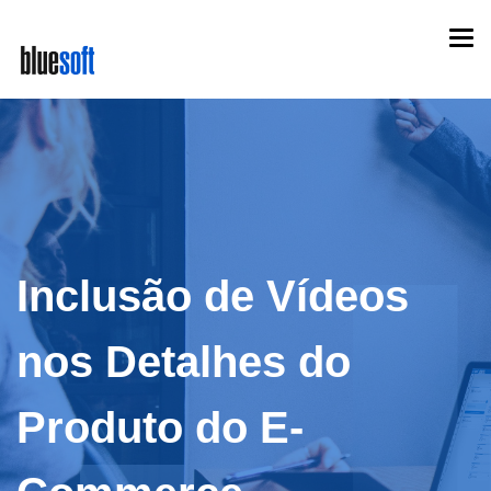
Skip
Togg
to
navi
main
content
Inclusão de Vídeos
nos Detalhes do
Produto do E-