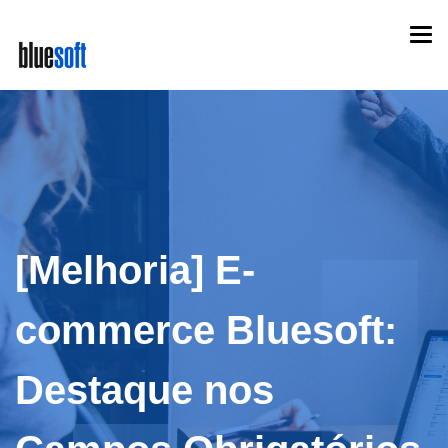
Skip
Togg
to
navi
main
content
[Melhoria] E-
commerce Bluesoft:
Destaque nos