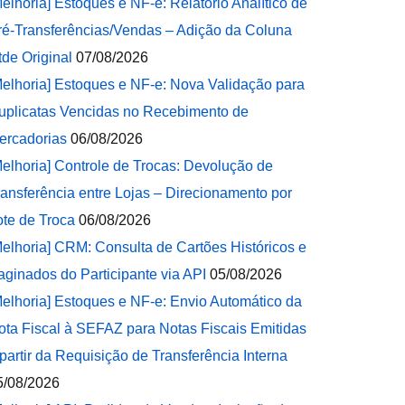
Melhoria] Estoques e NF-e: Relatório Analítico de
ré-Transferências/Vendas – Adição da Coluna
tde Original
07/08/2026
Melhoria] Estoques e NF-e: Nova Validação para
uplicatas Vencidas no Recebimento de
ercadorias
06/08/2026
Melhoria] Controle de Trocas: Devolução de
ransferência entre Lojas – Direcionamento por
ote de Troca
06/08/2026
Melhoria] CRM: Consulta de Cartões Históricos e
aginados do Participante via API
05/08/2026
Melhoria] Estoques e NF-e: Envio Automático da
ota Fiscal à SEFAZ para Notas Fiscais Emitidas
 partir da Requisição de Transferência Interna
5/08/2026