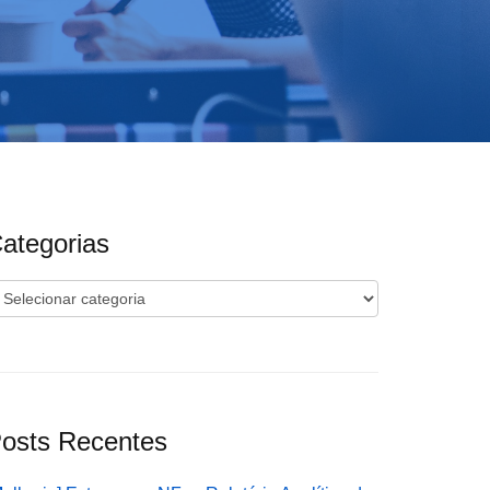
ategorias
ategorias
osts Recentes