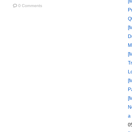
[
0 Comments
P
Q
[
D
M
[
T
L
[
P
[
N
a
0