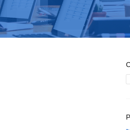
C
C
P