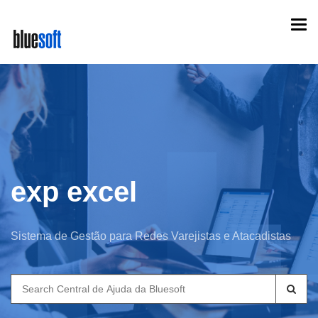
Skip
Togg
to
navi
main
content
exp excel
Sistema de Gestão para Redes Varejistas e Atacadistas
Search
for: