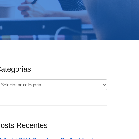
ategorias
ategorias
osts Recentes