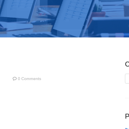
C
C
0 Comments
P