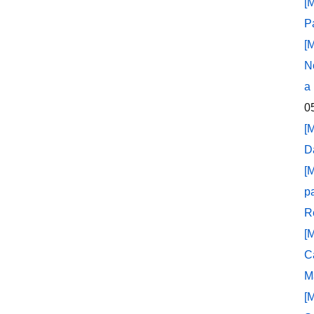
[
P
[
N
a
0
[
D
[
p
R
[
C
M
[