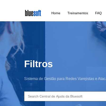
Skip
Home
Treinamentos
FAQ
to
main
content
Filtros
Sistema de Gestão para Redes Varejistas e Atac
Search
for: