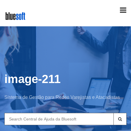
Skip
Togg
to
navi
main
content
image-211
Sistema de Gestão para Redes Varejistas e Atacadistas
Search
for: