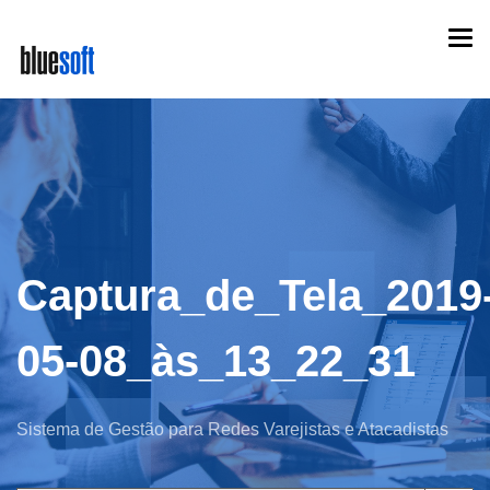
Skip
Togg
to
navi
main
content
Captura_de_Tela_2019
05-08_às_13_22_31
Sistema de Gestão para Redes Varejistas e Atacadistas