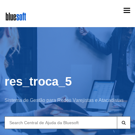
Skip
Togg
to
navi
main
content
res_troca_5
Sistema de Gestão para Redes Varejistas e Atacadistas
Search
for: