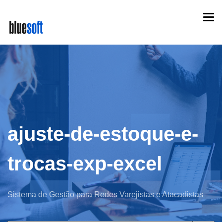
Skip
Togg
to
navi
main
content
ajuste-de-estoque-e-
trocas-exp-excel
Sistema de Gestão para Redes Varejistas e Atacadistas