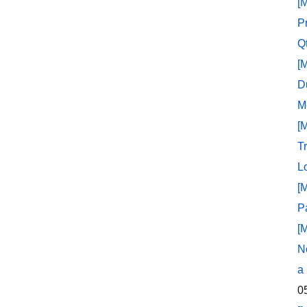
[
P
Q
[
D
M
[
T
L
[
P
[
N
a
0