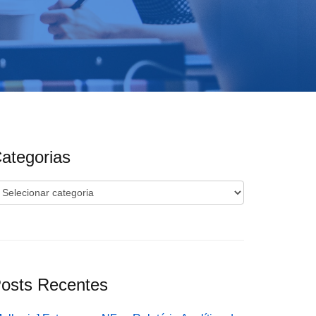
ategorias
ategorias
osts Recentes