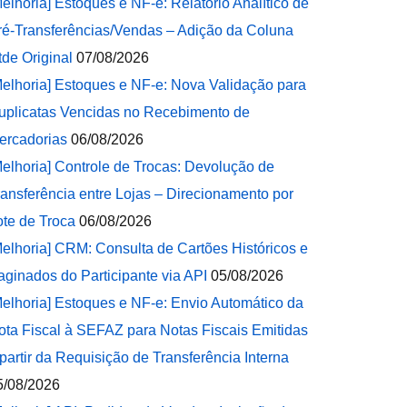
Melhoria] Estoques e NF-e: Relatório Analítico de
ré-Transferências/Vendas – Adição da Coluna
tde Original
07/08/2026
Melhoria] Estoques e NF-e: Nova Validação para
uplicatas Vencidas no Recebimento de
ercadorias
06/08/2026
Melhoria] Controle de Trocas: Devolução de
ransferência entre Lojas – Direcionamento por
ote de Troca
06/08/2026
Melhoria] CRM: Consulta de Cartões Históricos e
aginados do Participante via API
05/08/2026
Melhoria] Estoques e NF-e: Envio Automático da
ota Fiscal à SEFAZ para Notas Fiscais Emitidas
 partir da Requisição de Transferência Interna
5/08/2026