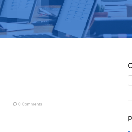
C
C
0 Comments
P