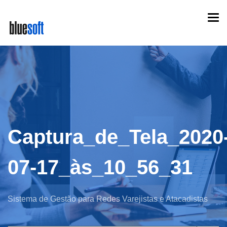
Skip
Togg
to
navi
main
content
Captura_de_Tela_2020
07-17_às_10_56_31
Sistema de Gestão para Redes Varejistas e Atacadistas