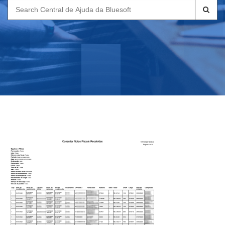
Search
for: