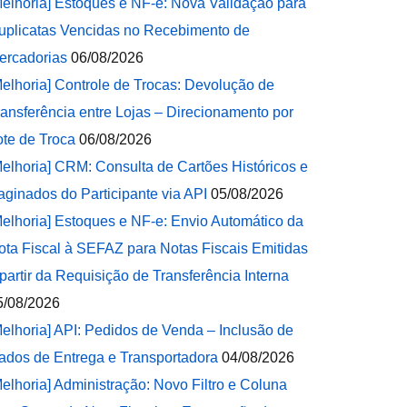
Melhoria] Estoques e NF-e: Nova Validação para
uplicatas Vencidas no Recebimento de
ercadorias
06/08/2026
Melhoria] Controle de Trocas: Devolução de
ransferência entre Lojas – Direcionamento por
ote de Troca
06/08/2026
Melhoria] CRM: Consulta de Cartões Históricos e
aginados do Participante via API
05/08/2026
Melhoria] Estoques e NF-e: Envio Automático da
ota Fiscal à SEFAZ para Notas Fiscais Emitidas
 partir da Requisição de Transferência Interna
5/08/2026
Melhoria] API: Pedidos de Venda – Inclusão de
ados de Entrega e Transportadora
04/08/2026
Melhoria] Administração: Novo Filtro e Coluna