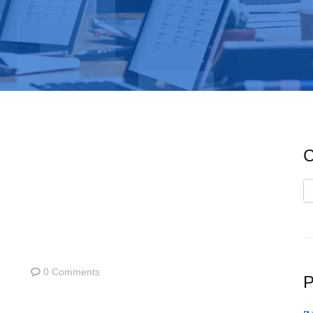
C
C
0 Comments
P