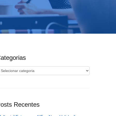
ategorias
ategorias
osts Recentes