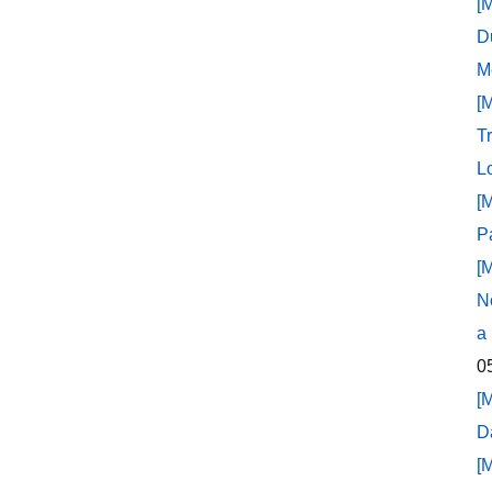
[
D
M
[
T
L
[
P
[
N
a
0
[
D
[