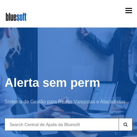
Skip
Togg
to
navi
main
content
Alerta sem perm
Sistema de Gestão para Redes Varejistas e Atacadistas
Search
for: