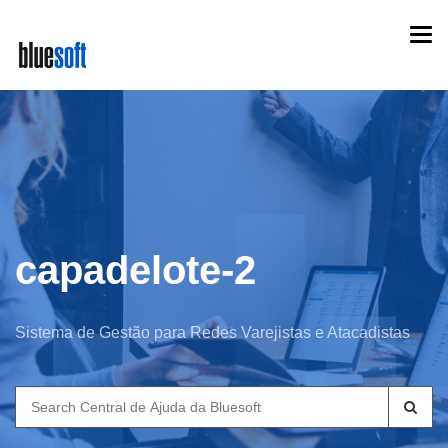
Skip
Togg
to
navi
main
content
capadelote-2
Sistema de Gestão para Redes Varejistas e Atacadistas
Search
for: