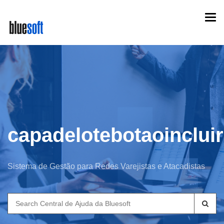
Skip
Togg
to
navi
main
content
capadelotebotaoincluir
Sistema de Gestão para Redes Varejistas e Atacadistas
Search
for: