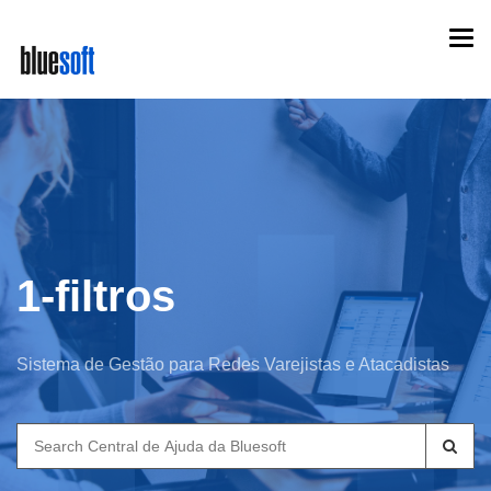
Skip
Togg
to
navi
main
content
1-filtros
Sistema de Gestão para Redes Varejistas e Atacadistas
Search
for: