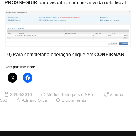
PROSSEGUIR
para visualizar um preview da nota fiscal:
10) Para completar a operação clique em
CONFIRMAR
.
Compartilhe isso:
23/03/2016
Módulo Estoques e NF-e
#menu-
568
Adriano Silva
1 Comments