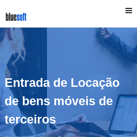
Skip
Togg
to
navi
main
content
Entrada de Locação
de bens móveis de
terceiros